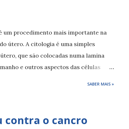
00°C, como é o caso do óleo de palma.
io de 2016, apenas agora se enfatizou
refere nesse estudo que: " EFSA assessed
a é um procedimento mais importante na
the substances: glycidyl fatty acid esters
do útero. A citologia é uma simples
ol (3-MCPD), and 2-
o útero, que são colocadas numa lamina
) and their fatty acid ...
tamanho e outros aspectos das células
o celular consegue-se prevenir e
SABER MAIS »
 precoces. Resultados e tratamentos das
ogia Fontes bibliográficas carlosedgar.com
e - carlos edgar Saude 24 horas - carlos
 contra o cancro