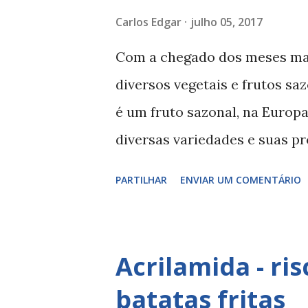
a
Carlos Edgar
julho 05, 2017
g
Com a chegado dos meses mai
e
diversos vegetais e frutos sa
n
é um fruto sazonal, na Europa
s
diversas variedades e suas p
frutos preferidos nas salada
PARTILHAR
ENVIAR UM COMENTÁRIO
tem muitas variedades, algum
dessas variedades únicas e c
da culinária saudável busca.
Acrilamida - ri
Jamie Oliver , numa nova sér
batatas fritas
Receitas Saudáveis Para Toda 