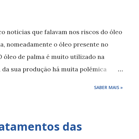
confecção a elevadas temperaturas, seja
relhado, cozidos ou frito ou confecção
de) a mais de 120°C. Os estudos recentes
o noticias que falavam nos riscos do óleo
da acrilamida. Alimentos com mais riscos
a, nomeadamente o óleo presente no
iscos associados ao consumo de alimentos
 óleo de palma é muito utilizado na
a da sua produção há muita polémica
iados, especialmente nos países tropicais
SABER MAIS »
estas tropicais). Estas noticias têm por
 Europeia para a Segurança dos
io de 2016, divulgou estudos em que é
ratamentos das
ociado a alguns óleos processados a