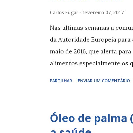
acompanhado no canal 24 Kitch
Carlos Edgar
fevereiro 07, 2017
italiana da Sardenha dando 
Nas ultimas semanas a comun
os estudos referem ter 10 a 2
da Autoridade Europeia para 
A importância na ilha deste t
maio de 2016, que alerta par
apontado como o responsável 
alimentos especialmente os 
usado óleos vegetais a eleva
PARTILHAR
ENVIAR UM COMENTÁRIO
óleos vegetais já alertei atra
riscos para a saúde - resolvi 
cancerígenos associados à ac
Óleo de palma (
substância química que resu
a saúde