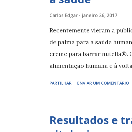
nos alimentos durante a sua 
confecção caseira no forno, g
Carlos Edgar
janeiro 26, 2017
industrial seca (baixa humida
Recentemente vieram a public
revelaram risco cancerígeno 
de palma para a saúde human
Todos já ouvimos falar dos r
creme para barrar nutella®. O
demasiados ...
alimentação humana e à volt
pelos danos ambientais assoc
PARTILHAR
ENVIAR UM COMENTÁRIO
(destruição de habitats e flor
base um alerta da Autoridade
Alimentos ( EFSA ), que em ma
Resultados e t
revelado risco de cancro ass