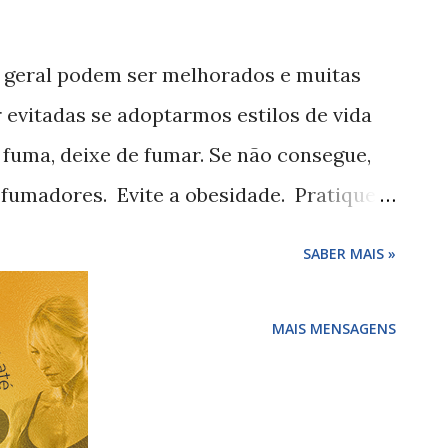
 geral podem ser melhorados e muitas
evitadas se adoptarmos estilos de vida
 fuma, deixe de fumar. Se não consegue,
fumadores. Evite a obesidade. Pratique
dos os dias. Aumente a quantidade e
SABER MAIS »
las e frutos que ingere diariamente:
s por dia. Reduza a ingestão de
MAIS MENSAGENS
uras de origem animal. Se bebe álcool,
ar de cerveja, vinho ou bebidas
mo, limitando-o a duas bebidas por dia se