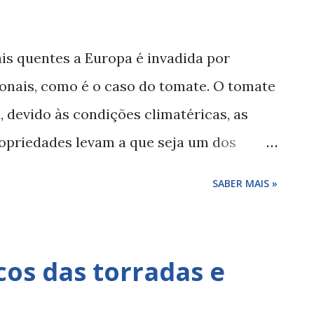
s quentes a Europa é invadida por
zonais, como é o caso do tomate. O tomate
, devido às condições climatéricas, as
ropriedades levam a que seja um dos
s nesta época do ano. O tomate O tomate
SABER MAIS »
as delas s ã o endémicas, e é em busca
om características díspares que o mundo
.. como aconteceu com o famoso chef
scos das torradas e
ie (estreou no ano passado), do programa
a Família (Super Food), que tenho