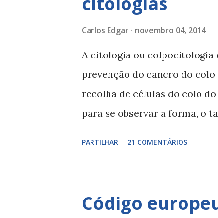
citologias
temperaturas superiores de 2
Apesar de ser um alerta de ma
Carlos Edgar
novembro 04, 2014
este potencial risco. A EFSA 
A citologia ou colpocitologi
the risks for public health of 
prevenção do cancro do colo 
(GE), 3-monochloropropanedi
recolha de células do colo d
monochloropropanediol (2-MCPD
para se observar a forma, o 
uterinas. Através deste estud
PARTILHAR
21 COMENTÁRIOS
identificar casos de tumores
citologias Resultado de citol
O que perguntamos sobre saud
Código europeu
edgar