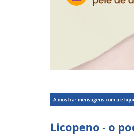
M
A mostrar mensagens com a etiq
e
n
Licopeno - o p
s