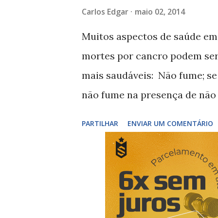
Carlos Edgar
maio 02, 2014
Muitos aspectos de saúde em
mortes por cancro podem ser 
mais saudáveis: Não fume; se
não fume na presença de não 
exercício físico moderado to
PARTILHAR
ENVIAR UM COMENTÁRIO
variedade de produtos hortíco
coma pelo menos cinco porçõe
alimentos que contenham gord
independentemente de se trat
espirituosas, modere o consu