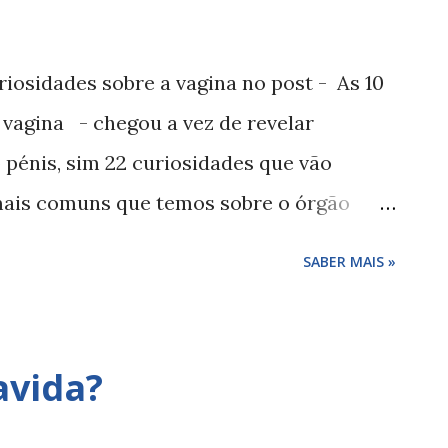
iosidades sobre a vagina no post - As 10
 vagina - chegou a vez de revelar
 pénis, sim 22 curiosidades que vão
mais comuns que temos sobre o órgão
eixar de ler este post... 22 curiosidades
SABER MAIS »
 o tamanho normal de um pénis num
énis adulto é de 7 a 10 cm quando está
stá erecto. 2 - Quando mede o pénis do
avida?
ecém-nascido mede em média 3,5 cm. 3 -
maior que o homem branco? Sim, em