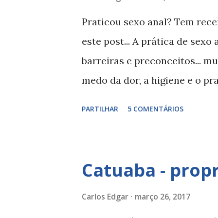
média o homem de raça negra
Praticou sexo anal? Tem rece
flácido não revela o real tam
este post... A prática de sex
pequeno? Um pénis considera
barreiras e preconceitos... m
cm flácido ou 7,5 cm erecto,
medo da dor, a higiene e o pr
a factores hormonais, t...
das razões para essa rejeição
PARTILHAR
5 COMENTÁRIOS
com receio de gravidez , depoi
também pode engravidar atravé
anatomia Como podemos confer
Catuaba - prop
orifícios distintos e separado
sistema reprodutor e o ânus u
Carlos Edgar
março 26, 2017
open.edu Para a mulher engra