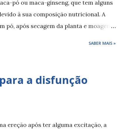
aca-pó ou maca-ginseng, que tem alguns
de cabeça. 3) O uso de catuaba está
devido à sua composição nutricional. A
 jovens com mesmo de 18 anos, e pessoas
m pó, após secagem da planta e moagem
ana é um tubérculo conhecido à milhares
SABER MAIS »
ades anti-fadiga e estimulante sexual.
 aumenta a libido, o vigor e o desejo
ões de fadiga e cansaço aumento da
ara a disfunção
cas plantasmedicinaisefitoterapia.com
nçaoerectil
a ereção após ter alguma excitação, a