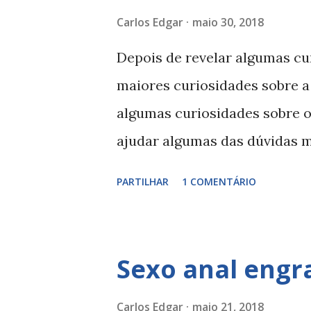
a
Carlos Edgar
maio 30, 2018
g
Depois de revelar algumas cur
e
maiores curiosidades sobre a
n
algumas curiosidades sobre o
s
ajudar algumas das dúvidas 
sexual masculino... não pode d
PARTILHAR
1 COMENTÁRIO
sobre o seu pénis 1 - Qual é
adulto? O tamanho médio do p
flácido e 13 a 17 cm quando e
Sexo anal engr
recém-nascido? O pénis do r
O homem negro tem o pénis 
Carlos Edgar
maio 21, 2018