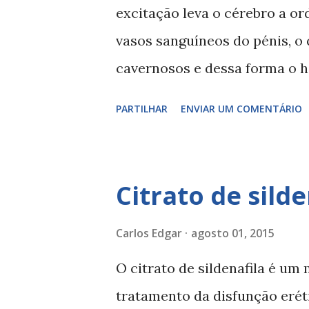
excitação leva o cérebro a o
vasos sanguíneos do pénis, o
cavernosos e dessa forma o 
disfunção erétil ou impotênc
PARTILHAR
ENVIAR UM COMENTÁRIO
tem em estabelecer este pro
quando dura pelo menos 3 m
mais idade. A falta de ereção
Citrato de silde
psicológicos, doenças do foro
aqui mais causas ). A disfunç
Carlos Edgar
agosto 01, 2015
ser encarado de forma natura
O citrato de sildenafila é u
seu médico para tratar a caus
tratamento da disfunção erét