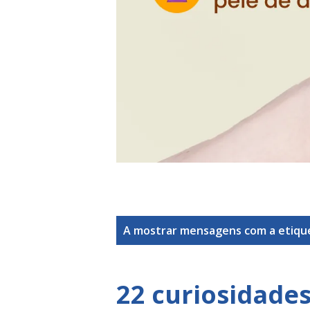
M
A mostrar mensagens com a etiq
e
n
22 curiosidades
s