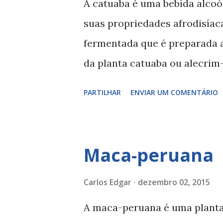
A catuaba é uma bebida alcoól
no interior da vagina, para 
suas propriedades afrodisíac
o óvulo e o fertilizar. Então 
fermentada que é preparada a 
anal? Sexo anal engravida? O c
da planta catuaba ou alecri
pela acção afrodisíaca, tamb
PARTILHAR
ENVIAR UM COMENTÁRIO
como melhoria de quadros de 
Propriedades medicinais da c
catuaba são: - afrodisíaca - 
Maca-peruana
catuaba A catuaba pode ser u
(bebida alcoólica à venda). No
Carlos Edgar
dezembro 02, 2015
alcoólica não aconselho o se
A maca-peruana é uma plant
o álcool tem um efeito perve