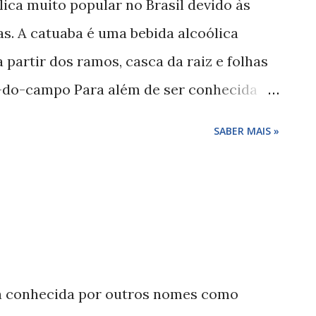
ica muito popular no Brasil devido às
permitir aos espermatozoides encontrarem
as. A catuaba é uma bebida alcoólica
não é possível engravidar através do sexo
partir dos ramos, casca da raiz e folhas
asal praticando coito vaginal tem c...
m-do-campo Para além de ser conhecida
ém lhe são atribuídas outras propriedades
SABER MAIS »
insónia , cansaço, fadiga e nervosismo.
atuaba As propriedades descrita da
estimulante energética Como usar a
sada através de infusão ou como bebida
tas importantes: 1) Por se tratar de bebida
u consumo como estimulante sexual, pois
a conhecida por outros nomes como
rso em nosso corpo. 2) O consumo