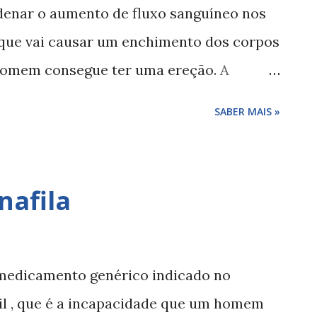
rdenar o aumento de fluxo sanguíneo nos
 que vai causar um enchimento dos corpos
homem consegue ter uma ereção. A
ia sexual é a incapacidade que o homem
SABER MAIS »
cesso, falamos de um problema de saúde
eses, sendo mais comum nos homens com
 pode ter muitas causas, como fatores
nafila
 urinário, entre outras ( pode conferir
ão erétil é um problema de saúde que deve
l, ao sofrer de impotência deve falar com
m medicamento genérico indicado no
a e se for caso disso fazer um
il , que é a incapacidade que um homem