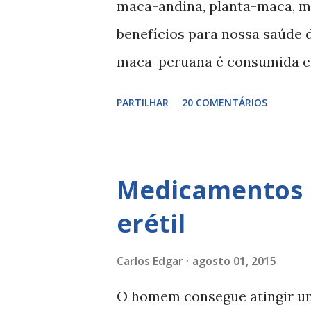
maca-andina, planta-maca, m
excessivo pode causar dores 
benefícios para nossa saúde 
contra-indicado em grávidas,
maca-peruana é consumida e
com doenças c...
da raiz. A raiz da maca-peru
PARTILHAR
20 COMENTÁRIOS
de anos no Peru, com propried
Propriedades da maca-peruana
sexual estimulante em situaç
Medicamentos p
vitalidade Fontes bibliográfi
erétil
procuromaissaude.com/disfu
Carlos Edgar
agosto 01, 2015
O homem consegue atingir um