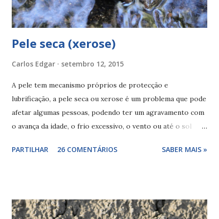
Pele seca (xerose)
Carlos Edgar
setembro 12, 2015
A pele tem mecanismo próprios de protecção e
lubrificação, a pele seca ou xerose é um problema que pode
afetar algumas pessoas, podendo ter um agravamento com
o avança da idade, o frio excessivo, o vento ou até o sol
podem também causar secura na sua pele, descubra outras
PARTILHAR
26 COMENTÁRIOS
SABER MAIS »
causas: fatores genéticos produtos de higiene
cosméticos para a pele produtos dermatológicos com
álcool beber pouca água água das piscinas (cloro) lavagens
excessivas alguns medicamentos ( acne ) algumas doenças
dieta pobre ácidos gordos, vitaminas e minerais A pele seca