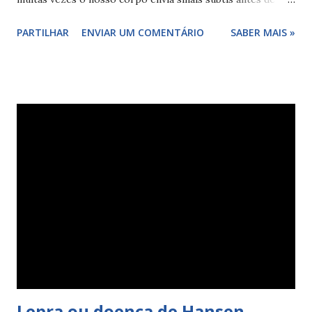
manifestar problemas graves. Entre os nutrientes mais
PARTILHAR
ENVIAR UM COMENTÁRIO
SABER MAIS »
essenciais e, paradoxalmente, um dos mais negligenciados
na dieta moderna, está o Ômega 3 . Este ácido graxo poli-
insaturado não é apenas uma "gordura boa", é um
componente estrutural das nossas células e um modulador
fundamental da inflamação e da saúde cerebral. Neste post,
vou explorar os sinais silenciosos de que você pode estar
com deficiência de Ômega 3, quais alimentos devem estar na
sua mesa e quando a suplementação se torna o caminho
mais inteligente para a longevidade. Mas afinal o que é o
Ômega 3? O Que é o Ômega 3 e Por Que Ele é Vital? O
Ômega 3 é uma família de ácidos graxos essenciais, o que
significa que o corpo humano não consegue produzi-los
por conta própria. Precisamos obtê-los ...
Lepra ou doença de Hansen