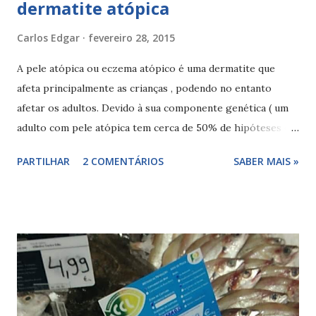
dermatite atópica
Carlos Edgar
fevereiro 28, 2015
A pele atópica ou eczema atópico é uma dermatite que
afeta principalmente as crianças , podendo no entanto
afetar os adultos. Devido à sua componente genética ( um
adulto com pele atópica tem cerca de 50% de hipóteses de
gerar uma criança com pele atópica ) este tipo de
PARTILHAR
2 COMENTÁRIOS
SABER MAIS »
dermatite está associada a alterações na epiderme e a
alimentos e elementos alergenos. Hoje sabemos que o
pólen, o mofo, látex, ácaros, animais, a pele seca, alguns
produtos irritantes, o clima, alguns alimentos, historia de
asma, rinite , baixo peso à nascença, o estresse e a
ansiedade são fatores de risco e aumentam a probabilidade
de surgirem episódios agudos da doença inflamatória. Os
episódios agudos de inflamação da pele é mais comum nas