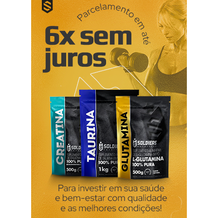
existem cremes e pomadas, mas quando devemos usar um
ou outro? Os cremes com cortisona estão mais indicados
nas lesões mais agudas, recentes e na pele mais fina e
sensível, por outro lado as pomadas são mais eficazes em
lesões mais crónicas e na pele mais espessa. Como usar e
aplicar? Como vimos a quantidade a aplicar deve ser
pequena, usando o Fingertip Unit ( confira o post ), uma a
duas aplicações por dia, os estudos revelam que é
suficiente este número de aplicações. O creme ou pomad...