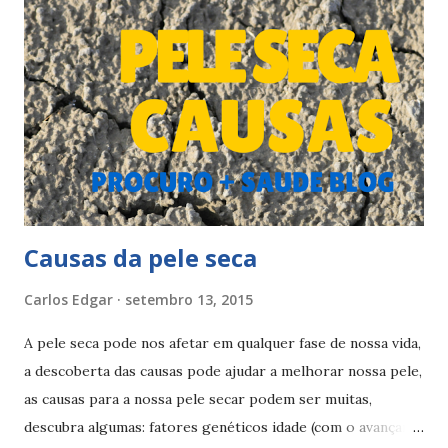
pode gerar uma descamação acentuada da pele levando ao
surgimento de fissuras e feridas. Como é um problema que
dá algum desconforto, deve ser tratado. Sigas as seguintes
indicações: Como tratar a pele seca Para tratar sua pele e
aumentar sua lubrificação natural deve lavar a pele até 2
vezes por dia, beber muitos líquidos (1,5 a 2 l por dia), usar
sabonete liquido pouco agressivo (pH ne...
Causas da pele seca
Carlos Edgar
setembro 13, 2015
A pele seca pode nos afetar em qualquer fase de nossa vida,
a descoberta das causas pode ajudar a melhorar nossa pele,
as causas para a nossa pele secar podem ser muitas,
descubra algumas: fatores genéticos idade (com o avançar