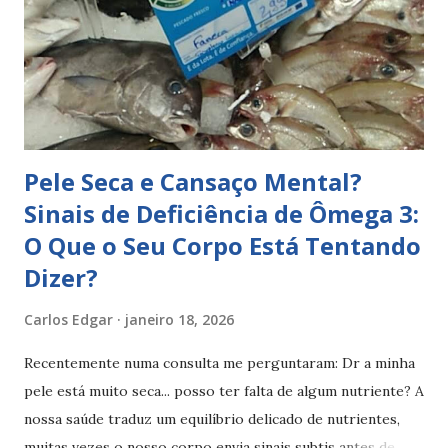
mudanças de clima ou estação, mudança de produtos de
higiene, na infância e em situações de estresse e ansiedade ,
a pele atópica, no adulto, caracteriza-se pelo aparecimento
de manchas vermelhas descamativas no pescoço, flexuras,
pulsos e mãos. Os sintomas da de...
Pele Seca e Cansaço Mental?
Sinais de Deficiência de Ômega 3:
O Que o Seu Corpo Está Tentando
Dizer?
Carlos Edgar
janeiro 18, 2026
Recentemente numa consulta me perguntaram: Dr a minha
pele está muito seca... posso ter falta de algum nutriente? A
nossa saúde traduz um equilíbrio delicado de nutrientes,
muitas vezes o nosso corpo envia sinais subtis antes de