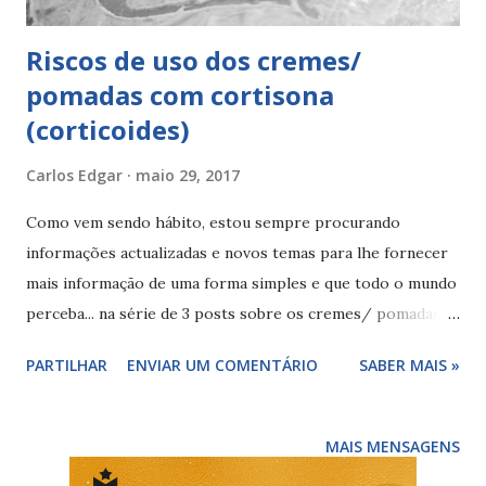
Riscos de uso dos cremes/
pomadas com cortisona
(corticoides)
Carlos Edgar
maio 29, 2017
Como vem sendo hábito, estou sempre procurando
informações actualizadas e novos temas para lhe fornecer
mais informação de uma forma simples e que todo o mundo
perceba... na série de 3 posts sobre os cremes/ pomadas
com cortisona falta o post dos riscos... sim riscos que
PARTILHAR
ENVIAR UM COMENTÁRIO
SABER MAIS »
corremos em usar sem indicação e acompanhamento
médico... Depois de acertamos que o seu uso deve ser feito
somente após conselho médico, podemos partir para
MAIS MENSAGENS
outro patamar e deixar mais informação, no mercado