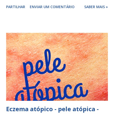
da idade a pele fia mais seca) uso de sabonetes agressivos
PARTILHAR
ENVIAR UM COMENTÁRIO
SABER MAIS »
cosméticos de fraca qualidade lavagem excessiva exposição
a ambientes secos e quentes (vento, sol ou frio) usar
roupas com tecido sintético banhos em águas com cloro
(piscinas) beber pouca água dieta pobre em ácidos gordos,
vitaminas e minerais alguns medicamentos algumas doenças
crônicas loções e cremes com álcool em sua composição
fatores genéticos Agora que já sabe o que pode causar a
secura de sua pele, pode conferir este post para saber
como deve tratar sua pele . Fontes bibliográficas
procuromaissaude.com/peleseca procuromaissaude.com/
Eczema atópico - pele atópica -