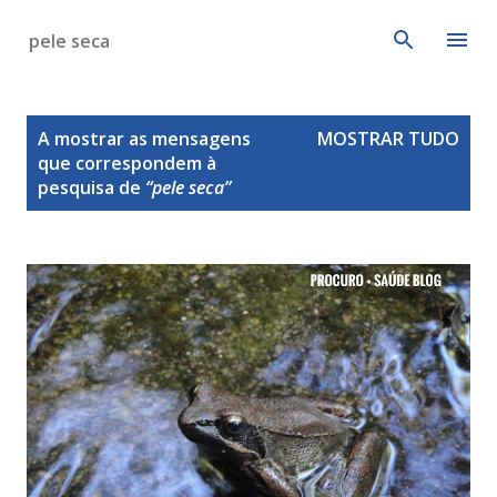
Avançar para o conteúdo principal
M
A mostrar as mensagens
MOSTRAR TUDO
e
que correspondem à
n
pesquisa de
pele seca
s
a
g
e
n
s