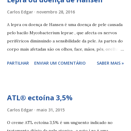
Carlos Edgar
novembro 28, 2016
A lepra ou doença de Hansen é uma doença de pele causada
pelo bacilo Mycobacterium leprae , que afecta os nervos
periféricos diminuindo a sensibilidade da pele. As partes do
corpo mais afetadas são os olhos, face, mãos, pés, orelhas,
membros e costas. Transmissão da lepra O bacilo
PARTILHAR
ENVIAR UM COMENTÁRIO
SABER MAIS »
Mycobacterium leprae é bastante contagioso podendo
infectar a pessoa através da saliva, devemos evitar o
contacto com a saliva do doente (beijar, falar, tossir,
espirrar ou partilhar alguns objetos) enquanto não for
ATL® ectoína 3,5%
tratado. Sinais e sintomas da lepra Um dos primeiros
sintomas da lepra é o aparecimento de manchas claras com
Carlos Edgar
maio 31, 2015
uma forma redonda no corpo, com perda de sensibilidade
O creme ATL ectoína 3,5% é um unguento indicado no
nessa zona do corpo, acompanhadas de dor, edema e
tratamento diário da pele atopica , a ecto í na é uma