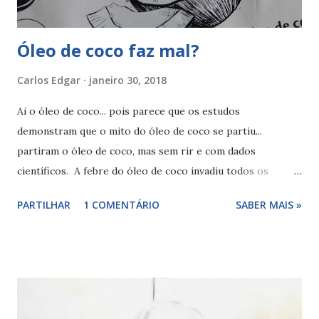
por conta própria. Precisamos obtê-los ...
Óleo de coco faz mal?
Carlos Edgar
janeiro 30, 2018
Ai o óleo de coco... pois parece que os estudos
demonstram que o mito do óleo de coco se partiu...
partiram o óleo de coco, mas sem rir e com dados
científicos. A febre do óleo de coco invadiu todos os
espaços comerciais... o óleo de coco tem sido usado na
PARTILHAR
1 COMENTÁRIO
SABER MAIS »
culinária, em tratamentos estéticos, entre outras, mas não
menos surpreendentes situações... O óleo de coco ganhou
especial destaque quando se avaliou a incidência de doenças
cardiovasculares nas populações indígenas de algumas ilhas
no Pacífico, os resultados foram surpreendentes, a baixa
incidência foi associada à gordura base da sua dieta, o óleo