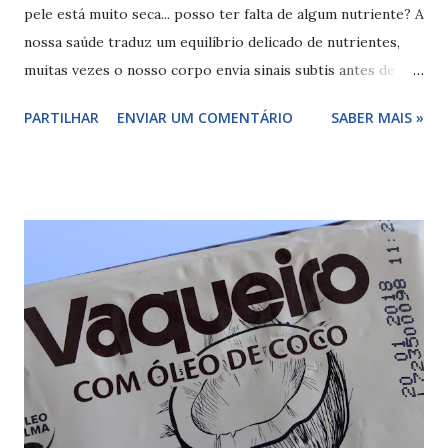
pele está muito seca... posso ter falta de algum nutriente? A
nossa saúde traduz um equilíbrio delicado de nutrientes,
muitas vezes o nosso corpo envia sinais subtis antes de
manifestar problemas graves. Entre os nutrientes mais
PARTILHAR
ENVIAR UM COMENTÁRIO
SABER MAIS »
essenciais e, paradoxalmente, um dos mais negligenciados
na dieta moderna, está o Ômega 3 . Este ácido graxo poli-
insaturado não é apenas uma "gordura boa", é um
componente estrutural das nossas células e um modulador
fundamental da inflamação e da saúde cerebral. Neste post,
vou explorar os sinais silenciosos de que você pode estar
com deficiência de Ômega 3, quais alimentos devem estar na
sua mesa e quando a suplementação se torna o caminho
mais inteligente para a longevidade. Mas afinal o que é o
Ômega 3? O Que é o Ômega 3 e Por Que Ele é Vital? O
Ômega 3 é uma família de ácidos graxos essenciais, o que
significa que o corpo humano não consegue produzi-los