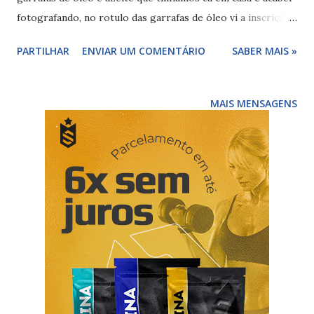
fotografando, no rotulo das garrafas de óleo vi a inscrição "
rico em ácido oleico ", depois foi ao supermercado e acabei
PARTILHAR
ENVIAR UM COMENTÁRIO
SABER MAIS »
vendo que todas as garrafas de óleo, independente do tipo
de semente usada, tinham essa inscrição. E ai pensei, mas
então o azeite ou óleo de oliva não tem ácido oleico? Ácido
MAIS MENSAGENS
oleico (ômega 9), beneficios e os alimentos mais ricos O
ácido oleico ou ômega 9 é uma gordura insaturada, com
grande papel na prevenção das doenças cardiovasculares,
redução dos níveis de colesterol e triglicerídeos e
prevenção da hipertensão arterial ( HTA ). Ácido oleico
(ômega 9), beneficios Os beneficios que encontrem descrito
são muitos, destaco os seguintes: prevenção das doenças
cardiovasculares redução do mau colesterol (LDL) redução
dos níveis de triglicerídeos no...