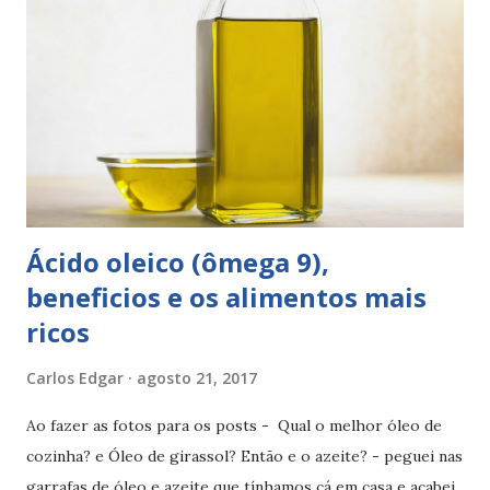
de coco... Este benefício foi associado à presença do ácido
láurico, uma gordura que sofre uma síntese diferente no
nosso corpo. Durante esta pandemia febril sempre pensei
como é que uma óleo carregado de gorduras nos protege
das doenças cardiovasculares? Não são elas as principais
inimigas do coração e dos seus vasos? Óleo de coco faz
mal? ...
Ácido oleico (ômega 9),
beneficios e os alimentos mais
ricos
Carlos Edgar
agosto 21, 2017
Ao fazer as fotos para os posts - Qual o melhor óleo de
cozinha? e Óleo de girassol? Então e o azeite? - peguei nas
garrafas de óleo e azeite que tínhamos cá em casa e acabei