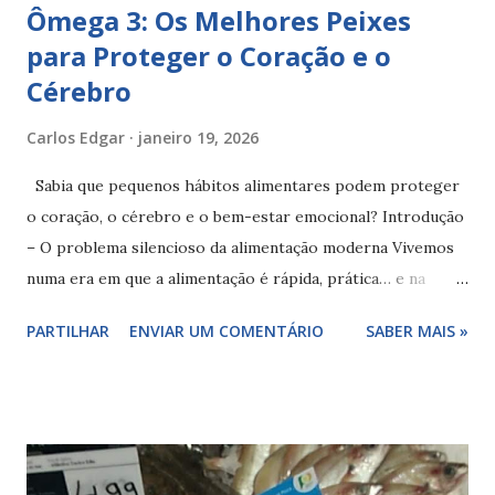
Ômega 3: Os Melhores Peixes
para Proteger o Coração e o
Cérebro
Carlos Edgar
janeiro 19, 2026
Sabia que pequenos hábitos alimentares podem proteger
o coração, o cérebro e o bem-estar emocional? Introdução
– O problema silencioso da alimentação moderna Vivemos
numa era em que a alimentação é rápida, prática… e na
maioria das vezes pobre em nutrientes essenciais. O stress,
PARTILHAR
ENVIAR UM COMENTÁRIO
SABER MAIS »
a ansiedade, a inflamação crónica e as doenças
cardiovasculares tornaram-se comuns, não por falta de
medicamentos, mas muitas vezes por desequilíbrios
alimentares prolongados. Um dos nutrientes mais
negligenciados é o ômega 3 . Apesar de amplamente