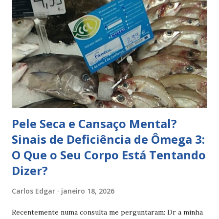
estudado e recomendado, continua ausente da alimentação
de muitas pessoas. A boa notícia? A solução é simples,
natural e acessível: incluir peixe rico em ômega 3 na
alimentação semanal. Neste post explico, de forma clara e
prática, porque o ômega 3 é essencial, quais os peixes que
mais o fornecem e como os integrar no dia a dia, com
receitas simples e saudáveis. O que é o ômega 3 e porque é
essencial para o organismo O ômega 3 é um tipo de
gordura saudável...
Pele Seca e Cansaço Mental?
Sinais de Deficiência de Ômega 3:
O Que o Seu Corpo Está Tentando
Dizer?
Carlos Edgar
janeiro 18, 2026
Recentemente numa consulta me perguntaram: Dr a minha