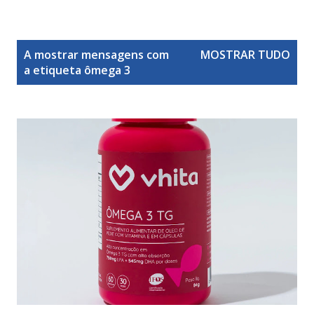
M
A mostrar mensagens com
MOSTRAR TUDO
e
a etiqueta
ômega 3
n
s
a
g
e
n
s